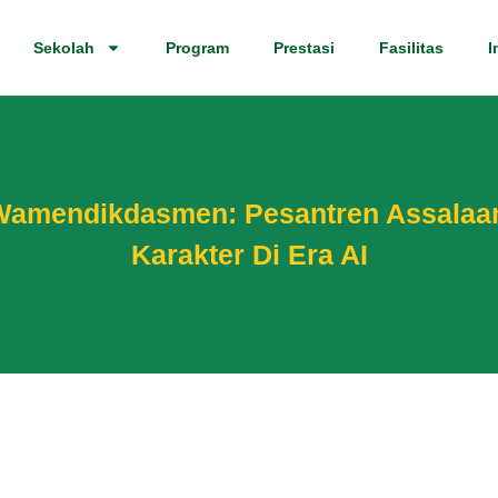
Sekolah
Program
Prestasi
Fasilitas
I
, Wamendikdasmen: Pesantren Assala
Karakter Di Era AI