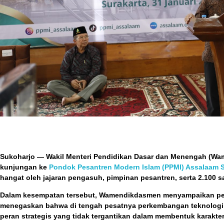
Sukoharjo — Wakil Menteri Pendidikan Dasar dan Menengah (Wame
kunjungan ke
Pondok Pesantren Modern Islam (PPMI) Assalaam S
hangat oleh jajaran pengasuh, pimpinan pesantren, serta 2.100 s
Dalam kesempatan tersebut, Wamendikdasmen menyampaikan peng
menegaskan bahwa di tengah pesatnya perkembangan teknologi dan 
peran strategis yang tidak tergantikan dalam membentuk karakte