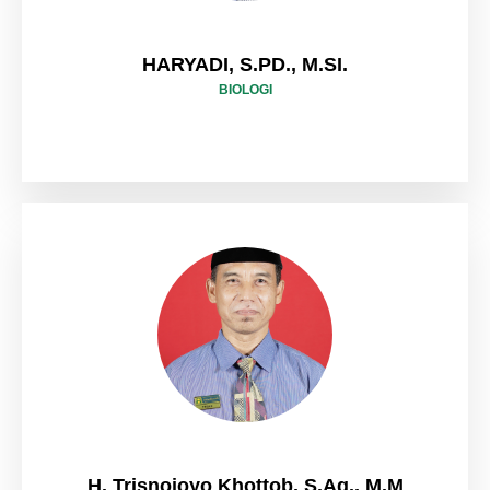
HARYADI, S.PD., M.SI.
BIOLOGI
H. Trisnojoyo Khottob, S.Ag., M.M