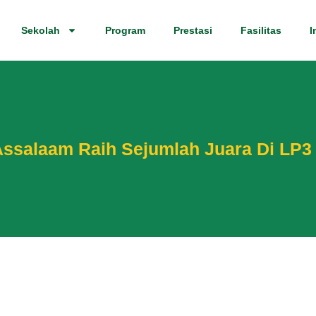
Sekolah
Program
Prestasi
Fasilitas
I
ssalaam Raih Sejumlah Juara Di LP3