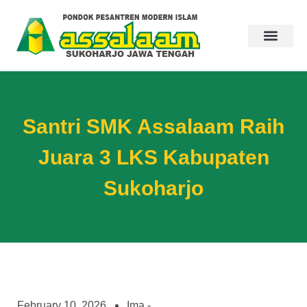
Santri SMK Assalaam Raih
Juara 3 LKS Kabupaten
Sukoharjo
February 10, 2026
Ima -