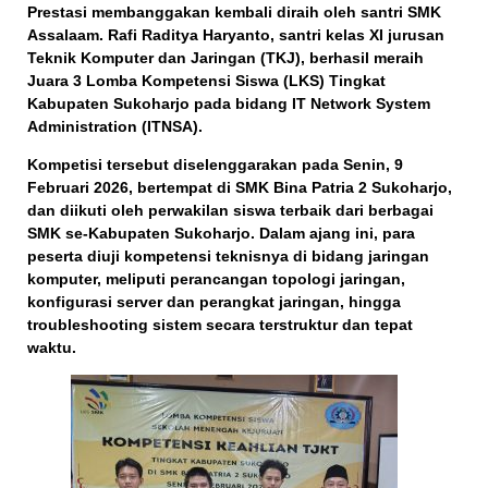
Prestasi membanggakan kembali diraih oleh santri SMK
Assalaam.
Rafi Raditya Haryanto
, santri kelas XI jurusan
Teknik Komputer dan Jaringan (TKJ), berhasil meraih
Juara 3 Lomba Kompetensi Siswa (LKS) Tingkat
Kabupaten Sukoharjo
pada bidang
IT Network System
Administration (ITNSA)
.
Kompetisi tersebut diselenggarakan pada
Senin, 9
Februari 2026
, bertempat di
SMK Bina Patria 2 Sukoharjo
,
dan diikuti oleh perwakilan siswa terbaik dari berbagai
SMK se-Kabupaten Sukoharjo. Dalam ajang ini, para
peserta diuji kompetensi teknisnya di bidang jaringan
komputer, meliputi perancangan topologi jaringan,
konfigurasi server dan perangkat jaringan, hingga
troubleshooting sistem secara terstruktur dan tepat
waktu.