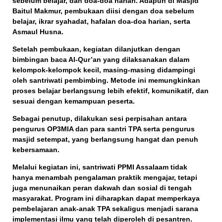
sebelum belajar, dan doa-doa harian. Adapun di Masjid
Baitul Makmur, pembukaan diisi dengan doa sebelum
belajar, ikrar syahadat, hafalan doa-doa harian, serta
Asmaul Husna.
Setelah pembukaan, kegiatan dilanjutkan dengan
bimbingan baca Al-Qur’an
yang dilaksanakan dalam
kelompok-kelompok kecil, masing-masing didampingi
oleh santriwati pembimbing. Metode ini memungkinkan
proses belajar berlangsung lebih efektif, komunikatif, dan
sesuai dengan kemampuan peserta.
Sebagai penutup, dilakukan sesi perpisahan antara
pengurus OP3MIA dan para santri TPA serta pengurus
masjid setempat, yang berlangsung hangat dan penuh
kebersamaan.
Melalui kegiatan ini, santriwati PPMI Assalaam tidak
hanya menambah pengalaman praktik mengajar, tetapi
juga menunaikan peran dakwah dan sosial di tengah
masyarakat. Program ini diharapkan dapat memperkaya
pembelajaran anak-anak TPA sekaligus menjadi sarana
implementasi ilmu yang telah diperoleh di pesantren.