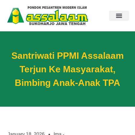
Santriwati PPMI Assalaam
Terjun Ke Masyarakat,
Bimbing Anak-Anak TPA
January 18, 2026
Ima -