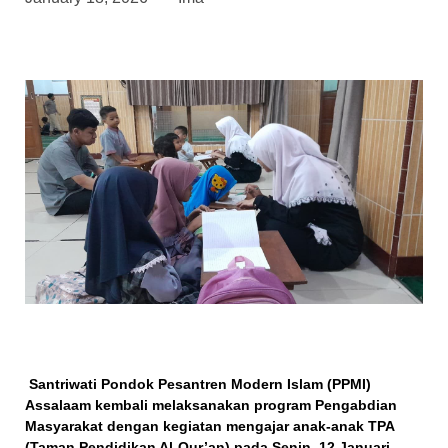
Santriwati Pondok Pesantren Modern Islam (PPMI)
Assalaam kembali melaksanakan program
Pengabdian
Masyarakat
dengan kegiatan
mengajar anak-anak TPA
(Taman Pendidikan Al-Qur’an)
pada
Senin, 12 Januari
.