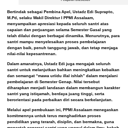
Bertindak sebagai
Pembina Apel
,
Ustadz Edi Suprapto,
M.Pd
, selaku
Wakil Direktur I PPMI Assalaam
,
menyampaikan apresiasi kepada seluruh santri atas
capaian dan perjuangan selama Semester Gasal yang
telah dilalui dengan berbagai dinamika. Menurutnya, para
santri mampu menyelesaikan proses pembelajaran
dengan baik, penuh tanggung jawab, dan tetap menjaga
nilai-nilai kepesantrenan.
Dalam amanatnya, Ustadz Edi juga mengajak seluruh
santri untuk melanjutkan bahkan meningkatkan kebaikan
dan semangat
“mawa uriidu illal ishlah”
dalam menjalani
pembelajaran di Semester Genap. Nilai tersebut
diharapkan menjadi landasan dalam membangun karakter
santri yang istiqamah, berdaya juang tinggi, serta
berorientasi pada perbaikan diri secara berkelanjutan.
Melalui apel pembukaan ini, PPMI Assalaam menegaskan
komitmennya untuk terus menghadirkan proses
pendidikan yang terarah, disiplin, dan bermakna, guna
mencetak generasi santri yang unggul dalam ilmu, kokoh