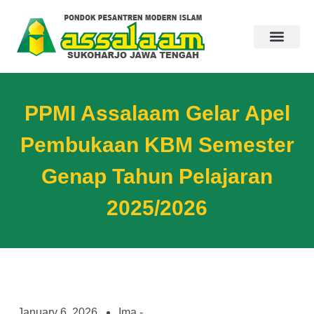
PPMI Assalaam Gelar Apel
Pembukaan KBM Semester
Genap Tahun Pelajaran
2025/2026
January 6, 2026
Ima -