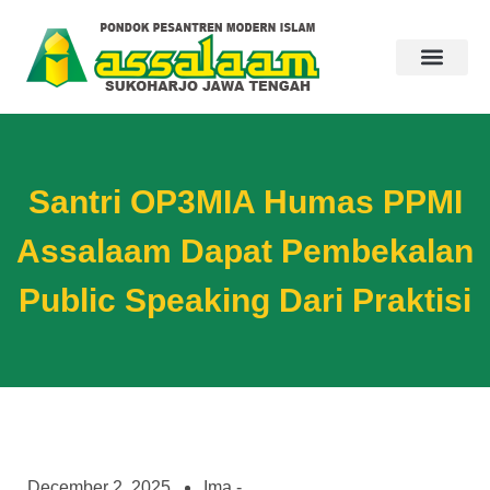
Santri OP3MIA Humas PPMI
Assalaam Dapat Pembekalan
Public Speaking Dari Praktisi
December 2, 2025
Ima -