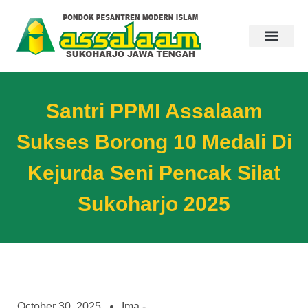
Santri PPMI Assalaam
Sukses Borong 10 Medali Di
Kejurda Seni Pencak Silat
Sukoharjo 2025
October 30, 2025
Ima -