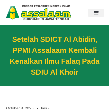
Setelah SDICT Al Abidin,
PPMI Assalaam Kembali
Kenalkan Ilmu Falaq Pada
SDIU Al Khoir
October 8, 2025
Ima -