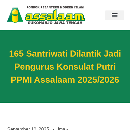
165 Santriwati Dilantik Jadi
Pengurus Konsulat Putri
PPMI Assalaam 2025/2026
September 10, 2025
Ima -