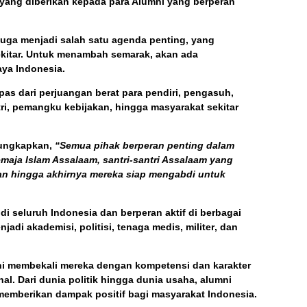
yang diberikan kepada para Alumni yang berperan
 juga menjadi salah satu agenda penting, yang
ekitar. Untuk menambah semarak, akan ada
aya Indonesia.
pas dari perjuangan berat para pendiri, pengasuh,
ri
,
pemangku kebijakan
, hingga masyarakat sekitar
gungkapkan,
“Semua pihak berperan penting dalam
emaja Islam Assalaam, santri-santri Assalaam yang
an hingga akhirnya mereka siap mengabdi untuk
 di seluruh Indonesia dan berperan aktif di berbagai
enjadi
akademisi
,
politisi
,
tenaga medis
,
militer
, dan
ni membekali mereka dengan
kompetensi dan karakter
l. Dari dunia politik hingga dunia usaha, alumni
memberikan dampak positif bagi masyarakat Indonesia.