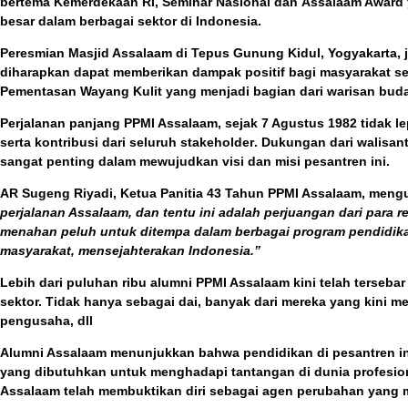
bertema Kemerdekaan RI
,
Seminar Nasional
dan
Assalaam Award
besar dalam berbagai sektor di Indonesia.
Peresmian Masjid Assalaam
di
Tepus Gunung Kidul, Yogyakarta
,
diharapkan dapat memberikan dampak positif bagi masyarakat s
Pementasan Wayang Kulit
yang menjadi bagian dari warisan bud
Perjalanan panjang PPMI Assalaam, sejak 7 Agustus 1982 tidak le
serta kontribusi dari seluruh
stakeholder
. Dukungan dari
walisant
sangat penting dalam mewujudkan visi dan misi pesantren ini.
AR Sugeng Riyadi
, Ketua Panitia 43 Tahun PPMI Assalaam, men
perjalanan Assalaam, dan tentu ini adalah perjuangan dari para r
menahan peluh untuk ditempa dalam berbagai program pendidik
masyarakat, mensejahterakan Indonesia.”
Lebih dari puluhan ribu
alumni PPMI Assalaam
kini telah tersebar
sektor. Tidak hanya sebagai
dai
, banyak dari mereka yang kini m
pengusaha, dll
Alumni Assalaam menunjukkan bahwa pendidikan di pesantren i
yang dibutuhkan untuk menghadapi tantangan di dunia profesiona
Assalaam telah membuktikan diri sebagai agen perubahan yang 