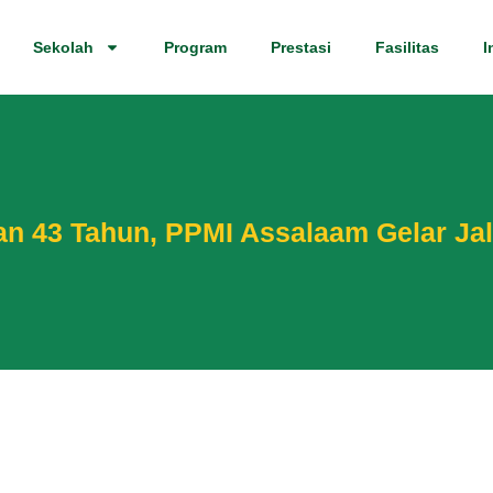
Sekolah
Program
Prestasi
Fasilitas
I
n 43 Tahun, PPMI Assalaam Gelar Ja