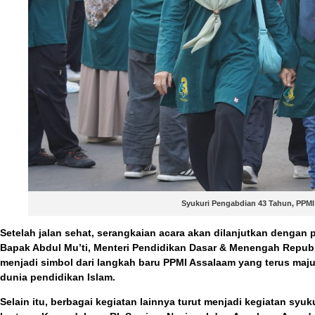
Syukuri Pengabdian 43 Tahun, PPMI
Setelah jalan sehat, serangkaian acara akan dilanjutkan dengan
Bapak Abdul Mu’ti
, Menteri Pendidikan Dasar & Menengah Repub
menjadi simbol dari langkah baru PPMI Assalaam yang terus maju
dunia pendidikan Islam.
Selain itu, berbagai kegiatan lainnya turut menjadi kegiatan syu