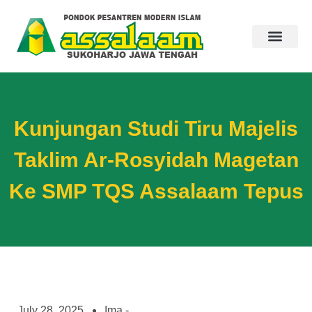
Kunjungan Studi Tiru Majelis
Taklim Ar-Rosyidah Magetan
Ke SMP TQS Assalaam Tepus
July 28, 2025
Ima -