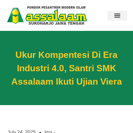
Ukur Kompentesi Di Era
Industri 4.0, Santri SMK
Assalaam Ikuti Ujian Viera
July 24, 2025
Ima -