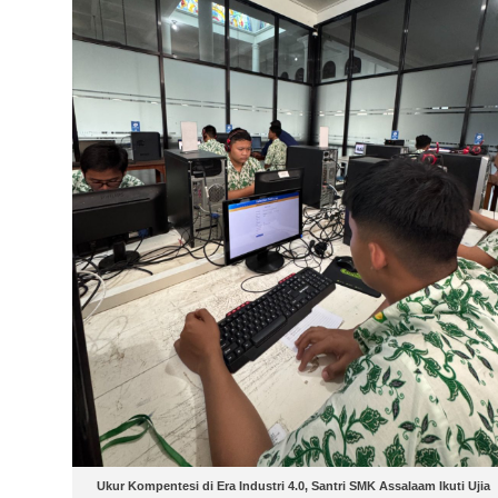
Ukur Kompentesi di Era Industri 4.0, Santri SMK Assalaam Ikuti Ujia