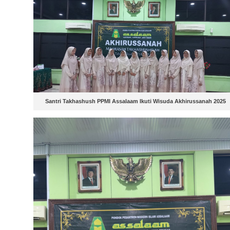
Santri Takhashush PPMI Assalaam Ikuti Wisuda Akhirussanah 2025