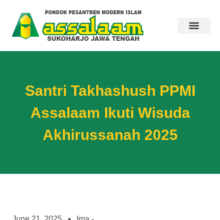
Santri Takhashush PPMI
Assalaam Ikuti Wisuda
Akhirussanah 2025
June 21, 2025
Ima -