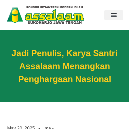
Jadi Penulis, Karya Santri
Assalaam Menangkan
Penghargaan Nasional
May 20, 2025
Ima -