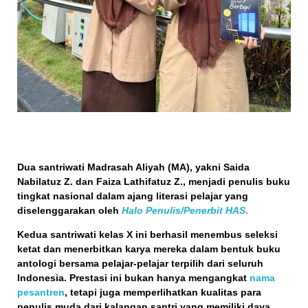
Dua santriwati Madrasah Aliyah (MA), yakni
Saida
Nabilatuz Z.
dan
Faiza Lathifatuz Z.
, menjadi
penulis buku
tingkat nasional
dalam ajang literasi pelajar yang
diselenggarakan oleh
Halo Penulis/Penerbit HAS
.
Kedua santriwati kelas X ini berhasil menembus seleksi
ketat dan menerbitkan karya mereka dalam bentuk buku
antologi bersama pelajar-pelajar terpilih dari seluruh
Indonesia. Prestasi ini bukan hanya mengangkat
nama
pesantren
, tetapi juga memperlihatkan kualitas para
penulis muda
dari kalangan santri yang memiliki daya